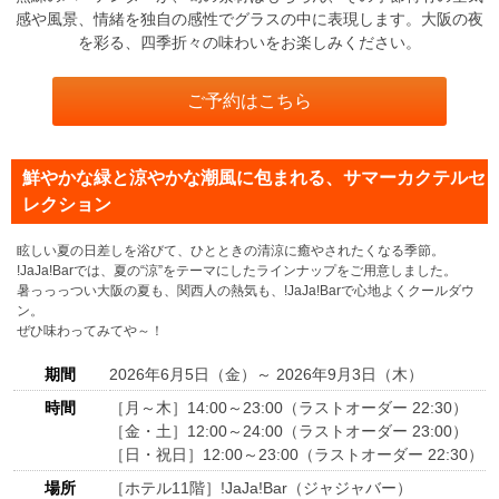
感や風景、情緒を独自の感性でグラスの中に表現します。大阪の夜
を彩る、四季折々の味わいをお楽しみください。
ご予約はこちら
鮮やかな緑と涼やかな潮風に包まれる、サマーカクテルセ
レクション
眩しい夏の日差しを浴びて、ひとときの清涼に癒やされたくなる季節。
!JaJa!Barでは、夏の“涼”をテーマにしたラインナップをご用意しました。
暑っっっつい大阪の夏も、関西人の熱気も、!JaJa!Barで心地よくクールダウ
ン。
ぜひ味わってみてや～！
期間
2026年6月5日（金）～ 2026年9月3日（木）
時間
［月～木］14:00～23:00（ラストオーダー 22:30）
［金・土］12:00～24:00（ラストオーダー 23:00）
［日・祝日］12:00～23:00（ラストオーダー 22:30）
場所
［ホテル11階］!JaJa!Bar（ジャジャバー）