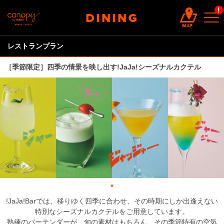
!
DINING
レストランプラン
［季節限定］四季の情景を映し出す!JaJa!シーズナルカクテル
!JaJa!Barでは、移りゆく四季に合わせ、その時期にしか出逢えない
特別なシーズナルカクテルをご用意しています。
熟練のバーテンダーが、旬の素材はもちろん、その季節特有の空気