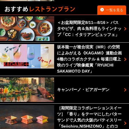
一覧を見る
＜お盆期間限定8/11―8/16＞ パス
タやピザ、肉＆魚料理もラインナッ
プ「CC：イタリアンビュッフェ」
坂本龍一が複合現実（MR）の空間
によみがえる《KAGAMI》連動企画
4種のコラボカクテル & 毎週日曜上
映のライブ映像鑑賞「RYUICHI
SAKAMOTO DAY」
キャンパーノ・ビアガーデン
［期間限定コラボレーションスイー
ツ］「香り」をテーマにしたバター
サンドで人気の大阪のパティスリー
「Seiichiro,NISHIZONO」とのコ