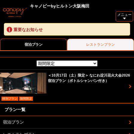
キャノピーbyヒルトン大阪梅田
メニュー
重要なお知らせ
宿泊プラン
レストランプラン
＜10月17日（土）限定＞ なにわ淀川花火大会2026
宿泊プラン（ボトルシャンパン付き）
特別プラン
期間限定
プラン一覧
宿泊プラン