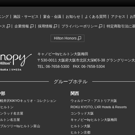
ニング
施設・サービス
宴会・会議
お知らせ
よくある質問
アクセス
お
ース
企業情報
採用情報
プライバシーポリシー
特定商取引法に
Hilton Honors
キャノピーbyヒルトン大阪梅田
〒530-0011 大阪府大阪市北区大深町6-38 グラングリーン
TEL: 06-7658-5300 FAX: 06-7658-5304
グループホテル
中部
関西
軽井沢KIKYOキュリオ・コレクション
ウォルドーフ・アストリア大阪
yヒルトン
ROKU KYOTO, LXR Hotels & Resorts
ンラッド名古屋
コンラッド大阪
ルトン名古屋
キャノピーbyヒルトン大阪梅田
ブルツリーbyヒルトン富山
ヒルトン大阪
ヒルトン京都