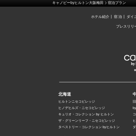
キャノピーbyヒルトン大阪梅田
宿泊プラン
ホテル紹介
宿 泊
ダイ
プレスリリ
北海道
ヒルトンニセコビレッジ
旧
ヒノデヒルズ・ニセコビレッジ
b
キュリオ・コレクション by ヒルトン
コ
ザ・グリーンリーフ・ニセコビレッジ
ヒ
タペストリー・コレクション byヒルトン
ダ