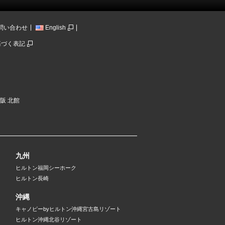
問い合わせ
English
基づく表記
大阪 北館
九州
ヒルトン福岡シーホーク
ヒルトン長崎
沖縄
キャノピーbyヒルトン沖縄宮古島リゾート
ヒルトン沖縄北谷リゾート