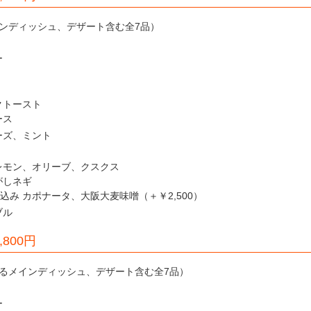
ンディッシュ、デザート含む全7品）
ー
クトースト
ース
ーズ、ミント
レモン、オリーブ、クスクス
がしネギ
み カポナータ、大阪大麦味噌（＋￥2,500）
ブル
800円
るメインディッシュ、デザート含む全7品）
ー