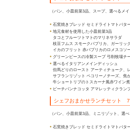
（パン、小皿前菜3品、スープ、選べるメイ
石窯焼きブレッド セミドライトマトバタ
地元食材を使用した小皿前菜3品
タコとフルーツトマトのマリネサラダ
枝豆フムス スモークパプリカ、ガーリッ
イカのフリット 赤パプリカのロメスコソ
グリーンピースの冷製スープ 弓削牧場チ
選べるイタリアンメインディッシュ
但馬どりのロースト アーティチョーク、
サフランリゾット ペコリーノチーズ、焦
牛ショートリブのトスカーナ風赤ワイン煮込
ピーチパンナコッタ アマレッティクラン
シェフおまかせランチセット 7,
（パン、小皿前菜3品、ミニリゾット、選べ
石窯焼きブレッド セミドライトマトバタ