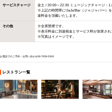
サービスチャージ
金土 / 20:00～22:30 ミュージックチャージ：1
※上記の時間帯に!JaJa!Bar（ジャジャ
途料金を頂戴いたします。
その他
※全席禁煙です。
※表示料金に別途税金とサービス料が加算され
※写真はイメージです。
お電話でのご予約・お問い合わせ
06-7658-5300
お問い合わせ
レストラン一覧
CC：CARBON COPY（シ
!JaJa!Bar（ジャジャバー）
Bean there, UME
ーシー カーボンコピー）
ンゼア うめだ
キャノピーbyヒルトン大阪梅田