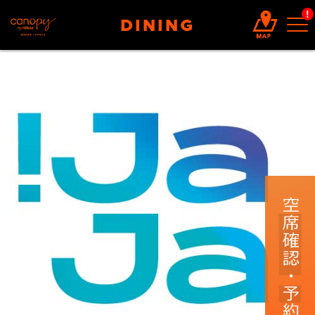
!
DINING