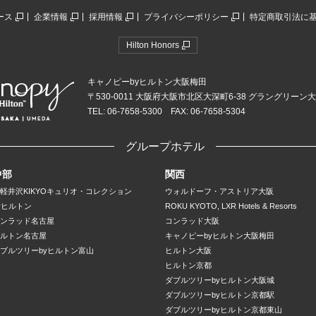
ース
企業情報
採用情報
プライバシーポリシー
特定商取引法に
Hilton Honors
キャノピーbyヒルトン大阪梅田
〒530-0011 大阪府大阪市北区大深町6-38 グラングリーン
TEL: 06-7658-5300 FAX: 06-7658-5304
グループホテル
中部
関西
軽井沢KIKYOキュリオ・コレクション
ウォルドーフ・アストリア大阪
yヒルトン
ROKU KYOTO, LXR Hotels & Resorts
ンラッド名古屋
コンラッド大阪
ルトン名古屋
キャノピーbyヒルトン大阪梅田
ブルツリーbyヒルトン富山
ヒルトン大阪
ヒルトン京都
ダブルツリーbyヒルトン大阪城
ダブルツリーbyヒルトン京都駅
ダブルツリーbyヒルトン京都東山