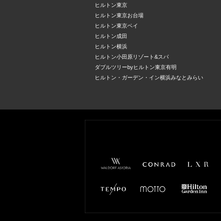
ヒルトン東京
ヒルトン東京お台場
ヒルトン東京ベイ
ヒルトン成田
ヒルトン横浜
ヒルトン小田原リゾート&スパ
ダブルツリーbyヒルトン東京有明
ヒルトン・ガーデン・イン横浜みなとみらい
Waldorf
Conrad
LXR
Astoria
Hotels &
Hotels &
Resorts
Resorts
TEMPO
MOTTO
Hilton
Garden
Inn