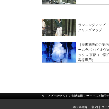
ランニングマップ・
クリングマップ
［提携施設のご案内
ームラボ バイオヴ
ックス 京都（ご宿
客様専用）
キャノピーbyヒルトン大阪梅田
サービス＆施設
ホテル紹介
宿 泊
ダイ