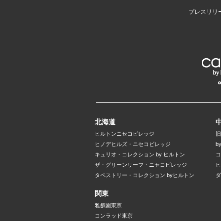
プレスリリ
北海道
ヒルトンニセコビレッジ
旧
ヒノデヒルズ・ニセコビレッジ
b
キュリオ・コレクション by ヒルトン
コ
ザ・グリーンリーフ・ニセコビレッジ
ヒ
タペストリー・コレクション byヒルトン
ダ
関東
雅叙園東京
コンラッド東京