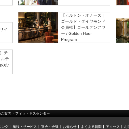
【ヒルトン・オナーズ |
ゴールド・ダイヤモンド
会員様】ゴールデンアワ
サイ
ー / Golden Hour
Program
］チ
ォルテ
泊のお
のご案内
フィットネスセンター
ニング
施設・サービス
宴会・会議
お知らせ
よくある質問
アクセス
お