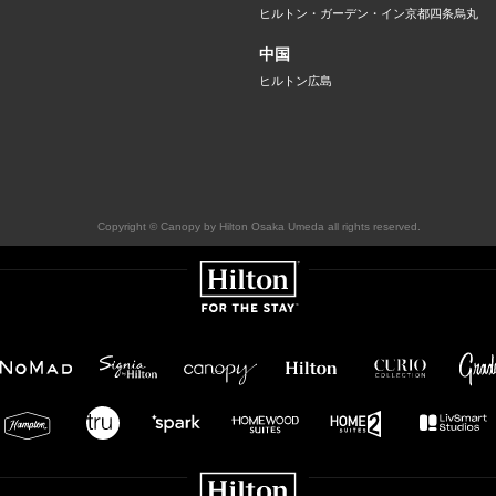
ヒルトン・ガーデン・イン京都四条烏丸
中国
ヒルトン広島
Copyright © Canopy by Hilton Osaka Umeda all rights reserved.
Hilton
NOMAD
SignisaHilton
Canopy by
Hilton
Curio
Grad
Hilton
Hotels
Collection
&
Resorts
Hampton
Tru
Tru by
Homewood
Home2
by
by
Hilton
Suites by
Suites
Hilton
Hilton
Hilton
by
Hilton
Hilton Honors