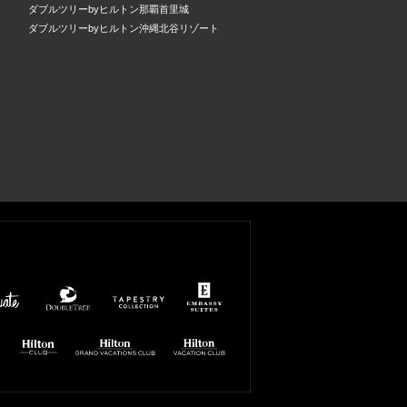
ダブルツリーbyヒルトン那覇首里城
ダブルツリーbyヒルトン沖縄北谷リゾート
uate
DoubleTree
Tapestry
Embassy
by
Collection
Suites
Hilton
by Hilton
by
Hilton
Hilton GRAND
Hilton
VACATIONS
VACATION
CLUB
CLUB