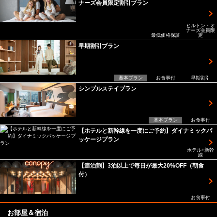
ナーズ会員限定割引プラン
ヒルトン・オ
ナーズ会員限
最低価格保証
定
早期割引プラン
基本プラン
お食事付
早期割引
シンプルステイプラン
基本プラン
お食事付
【ホテルと新幹線を一度にご予約】ダイナミックパ
ッケージプラン
ホテル+新幹
線
【連泊割】3泊以上で毎日が最大20%OFF（朝食
付）
お食事付
お部屋＆宿泊